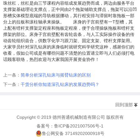
珠丝杠，丝杠是由三节课程内容组成发展趋势而成，两边由服务平台
支撑架基础理论支撑点，正中间由2个拖架铺助支撑点，拖架可以沿凹
形槽实体模型底端的导轨根据挪动，其行程安排与滞留时靠拖板一部
分上的拉板和滚柱轴承来操纵。 床身的子宫前壁有一T型槽，其
上配有镗杆支撑架定程座和拖板定程座，便于合理操纵拖板和镗杆支
撑架的部位。床身子宫前壁配有齿轮齿条，与人工实际操作设备的传
动齿轮组织齿合，供数字化学习跟刀架、固定支架、镗杆支撑架用。
大家学员针对深孔钻床的床身临时就研究科学研究这种，感谢你们的
收看，假如公司或是有哪些问题不清楚的位置请立即与人们必须打电
话顾客联络，热烈欢迎与大家我国开展资金协作！
上一条：
简单分析深孔钻床与摇臂钻床的区别
下一条：
干货分析你知道深孔钻床的发展趋势吗？
回到顶部
Copyright © 2019 德州善通机械制造有限公司 版权所有
备案号：鲁ICP备2021007506号-1
鲁公网安备 37149202000918号