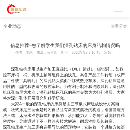
企业动态
查看分类
信息推荐–您了解学生我们深孔钻床的床身结构情况吗
作者：
本站
来源：
云更新
时间：
2022/7/28 9:16:45
次数：
深孔钻机床用以生产加工直径比（D/L）超过1：6的浅孔，如数
控车床桶、桶、机床主轴等组件上的浅孔。具备产品工件转动（或产
品工件或工具转动）的深孔钻头类似平移式数控车床。深孔钻床是通
用性的、型的和改造的数控车床。为有利于制冷和消除残片，深孔钻
机床孔布局为水准，深孔钻机床孔床的基本参数为大打孔深层。大家
将对深打孔体开展研究和科学研究。
大家A一般的深孔钻床的床身是由三节板式床组成设计方案而
成，板式床是三面全是封闭自己且有斜置式筋板的构造，刚度管理方
法不错。床身水准导轨式矩形框的，承担能力大，导向性系统软件精
密度好，导轨通过了不一样淬火技术解决，耐磨性能及其较高。
深孔钻床生产加工床身选用导轨的凹形槽中，安裝着一个进给方位滚