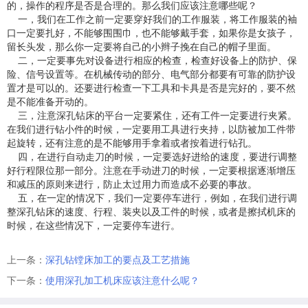
的，操作的程序是否是合理的。那么我们应该注意哪些呢？
一，我们在工作之前一定要穿好我们的工作服装，将工作服装的袖
口一定要扎好，不能够围围巾，也不能够戴手套，如果你是女孩子，
留长头发，那么你一定要将自己的小辫子挽在自己的帽子里面。
二，一定要事先对设备进行相应的检查，检查好设备上的防护、保
险、信号设置等。在机械传动的部分、电气部分都要有可靠的防护设
置才是可以的。还要进行检查一下工具和卡具是否是完好的，要不然
是不能准备开动的。
三，注意深孔钻床的平台一定要紧住，还有工件一定要进行夹紧。
在我们进行钻小件的时候，一定要用工具进行夹持，以防被加工件带
起旋转，还有注意的是不能够用手拿着或者按着进行钻孔。
四，在进行自动走刀的时候，一定要选好进给的速度，要进行调整
好行程限位那一部分。注意在手动进刀的时候，一定要根据逐渐增压
和减压的原则来进行，防止太过用力而造成不必要的事故。
五，在一定的情况下，我们一定要停车进行，例如，在我们进行调
整深孔钻床的速度、行程、装夹以及工件的时候，或者是擦拭机床的
时候，在这些情况下，一定要停车进行。
上一条：
深孔钻镗床加工的要点及工艺措施
下一条：
使用深孔加工机床应该注意什么呢？