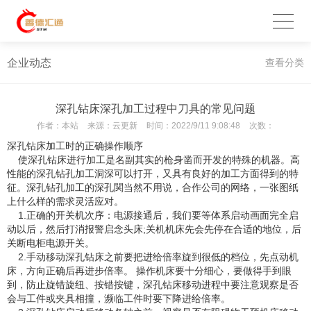
企业动态
查看分类
深孔钻床深孔加工过程中刀具的常见问题
作者：
本站
来源：
云更新
时间：
2022/9/11 9:08:48
次数：
深孔钻床加工时的正确操作顺序
使深孔钻床进行加工是名副其实的枪身凿而开发的特殊的机器。高
性能的深孔钻孔加工洞深可以打开，又具有良好的加工方面得到的特
征。深孔钻孔加工的深孔関当然不用说，合作公司的网络，一张图纸
上什么样的需求灵活应对。
1.正确的开关机次序：电源接通后，我们要等体系启动画面完全启
动以后，然后打消报警启念头床;关机机床先会先停在合适的地位，后
关断电柜电源开关。
2.手动移动深孔钻床之前要把进给倍率旋到很低的档位，先点动机
床，方向正确后再进步倍率。 操作机床要十分细心，要做得手到眼
到，防止旋错旋纽、按错按键，深孔钻床移动进程中要注意观察是否
会与工件或夹具相撞，濒临工件时要下降进给倍率。