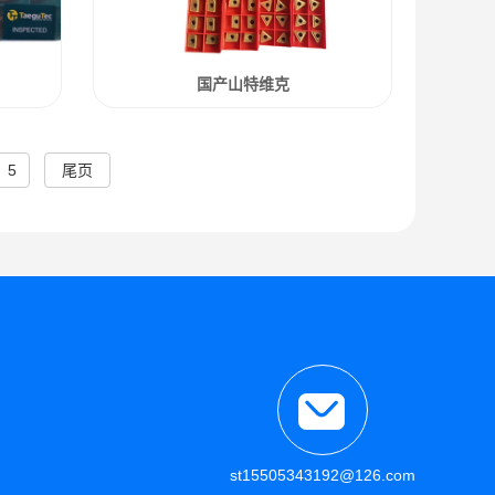
国产山特维克
5
尾页
st15505343192@126.com