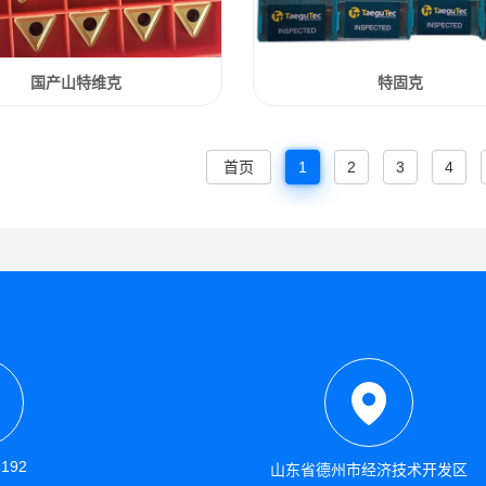
国产山特维克
特固克
首页
1
2
3
4
3192
山东省德州市经济技术开发区