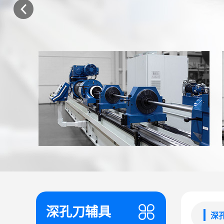
深孔刀辅具
深