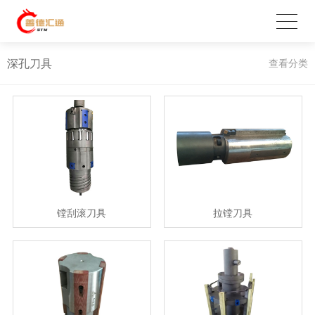
深孔刀具
查看分类
镗刮滚刀具
拉镗刀具