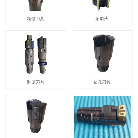
精镗刀具
珩磨头
刮滚刀具
钻孔刀具