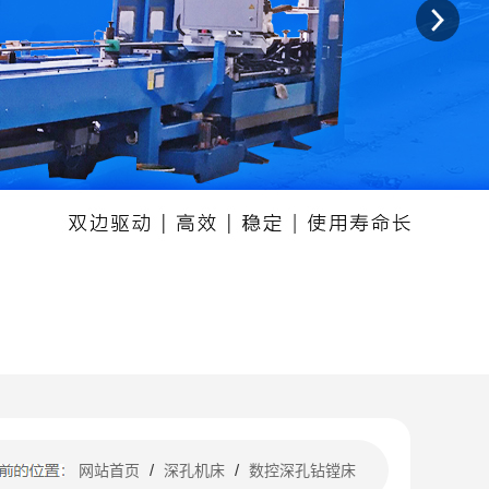
/
/
网站首页
深孔机床
数控深孔钻镗床