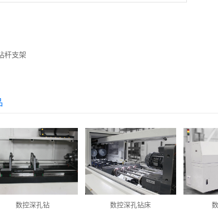
钻杆支架
品
数控深孔钻
数控深孔钻床