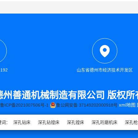
3192
山东省德州市经济技术开发区
德州善通机械制造有限公司 版权所
xml地图
鲁ICP备2021007506号-1
鲁公网安备 37149202000918号
键词：
深孔钻床
深孔钻镗床
深孔镗床
深孔珩磨机床
深孔枪