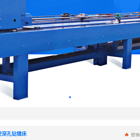
控深孔钻镗床