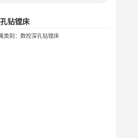
孔钻镗床
属类别：数控深孔钻镗床