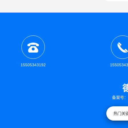
15505343192
1550534
备案号：
热门关