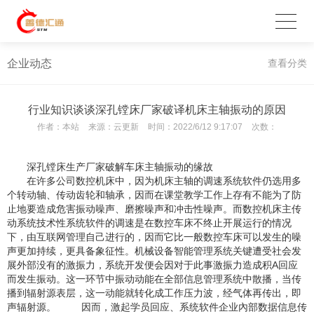
企业动态
查看分类
行业知识谈谈深孔镗床厂家破译机床主轴振动的原因
作者：
本站
来源：
云更新
时间：
2022/6/12 9:17:07
次数：
深孔镗床生产厂家破解车床主轴振动的缘故
在许多公司数控机床中，因为机床主轴的调速系统软件仍选用多
个转动轴、传动齿轮和轴承，因而在课堂教学工作上存有不能为了防
止地要造成危害振动噪声、磨擦噪声和冲击性噪声。而数控机床主传
动系统技术性系统软件的调速是在数控车床不终止开展运行的情况
下，由互联网管理自己进行的，因而它比一般数控车床可以发生的噪
声更加持续，更具备象征性。机械设备智能管理系统关键遭受社会发
展外部没有的激振力，系统开发便会因对于此事激振力造成积A回应
而发生振动。这一环节中振动动能在全部信息管理系统中散播，当传
播到辐射源表层，这一动能就转化成工作压力波，经气体再传出，即
声辐射源。 因而，激起学员回应、系统软件企业內部数据信息传