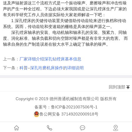
送及声辐射源这三个流程方式是一个振动噪声、磨擦噪声和冲击性噪
声的产生一种全过程。下边必须大家我国或是让深孔镗床生产厂家的
有关科学研究工作人员依据实际给大家老师解读一下吧：
1.深孔镗床的关键传动装置关键借助传动齿轮来进行换档和传动
系统。因而，传动齿轮和变速箱的栅格是具体的噪声源之一。
深孔镗床轴承的安装、电动机轴和轴承孔的安装、预紧力、同轴
度、润化标准、轴承负载和切向空隙对噪声都是有非常大的危害。 而
轴承自身的生产制造误差在较大水平上确定了轴承的噪声。
上一条：
厂家详细介绍深孔钻镗床基本信息
下一条：
科普–深孔珩磨机床操作的详细说明
回到顶部
Copyright © 2019 德州善通机械制造有限公司 版权所有
备案号：鲁ICP备2021007506号-1
鲁公网安备 37149202000918号