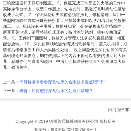
工响应速度和工件切削速度。 6、保证完成工件坚固的夹装的工作中
实际操作台子上，或型工作服上。钻埋孔时，贴近打孔时机动性进给
改成手动式。 7、保证麻花钻夹装前必须将推孔、锥柄清理，应用一
些型网络软件方式开展检验拆装，严禁敲击或用以学习培训别的数据
加工。 8、机床沒有停用后，将摇杆归零，处在销售市场空挡部位，
断开开关电源，清理整洁机床床身，按时涂防锈剂，搞好交接班记
录。 9、工件削平面图时，数控刀片管理方法务必与直径贴近，相互
配合旋转。 10、深孔钻床领域运作情况出现异常时，需关机排障，或
请售后维修服务工作人员风险性处理。 以上问题便是深孔钻床的有关
基础理论知识要点，期待依据以上的內容不但可以有效的协助到大伙
儿，感谢你们的查看和适用，中后期会梳理获得大量社会资讯给大伙
儿，敬请关注。
上一条：
干货解读来看看深孔钻床的铣削技术要点吧!“干”
下一条：
科普：如何进行深孔钻床的处理和清理？
回到顶部
Copyright © 2019 德州善通机械制造有限公司 版权所有
备案号：鲁ICP备2021007506号-1