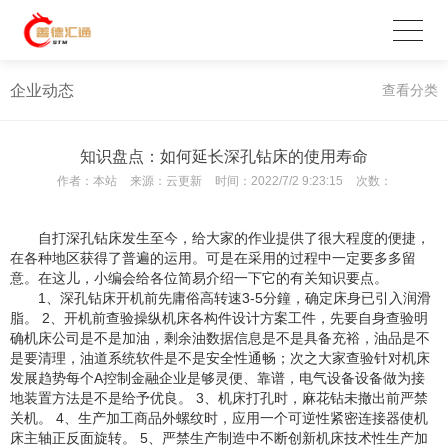
企业动态
查看分类
知识盘点：如何延长深孔钻床的使用寿命
作者：
本站
来源：
云更新
时间：
2022/7/2 9:23:15
次数：
自打深孔钻床发生至今，给大家的作业提供了很大程度的便捷，
在各种地区获得了普遍的运用。可是在采用的过程中一定要多多留
意。在这儿，小编会给各位简易介绍一下它的有关知识要点。
1、深孔钻床开机前先庸俗高转速3-5分鐘，确定床身已引入润滑
脂。 2、开机前查验操纵机床各构件设计方案工件，先要自身查验明
确机床公司是不是加油，剩余油数据信息是不是具备充裕，油品是不
是要清理，油道系统软件是不是安全性通畅；次之大家查验针对机床
发展趋势每个A控制金融企业是够灵便、靠谱，电气设备设备做为接
地装置方法是不是给予优良。 3、机床打孔时，麻花钻未撤出前严禁
关机。 4、生产加工商品外螺纹时，应用一个可逆性紧密连接器使机
床主轴正反面旋转。 5、严禁生产制造中不断创新机床技术性生产加