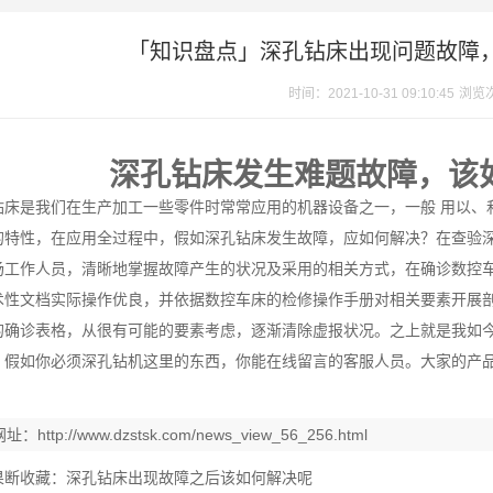
「知识盘点」深孔钻床出现问题故障，
时间：2021-10-31 09:10:45
浏览
深孔钻床
发生难题故障，该
钻床是我们在生产加工一些零件时常常应用的机器设备之一，一般 用以、
的特性，在应用全过程中，假如深孔钻床发生故障，应如何解决？在查验
场工作人员，清晰地掌握故障产生的状况及采用的相关方式，在确诊数控
术性文档实际操作优良，并依据数控车床的检修操作手册对相关要素开展
的确诊表格，从很有可能的要素考虑，逐渐清除虚报状况。之上就是我如
。假如你必须深孔钻机这里的东西，你能在线留言的客服人员。大家的产
网址：
http://www.dzstsk.com/news_view_56_256.html
果断收藏：深孔钻床出现故障之后该如何解决呢